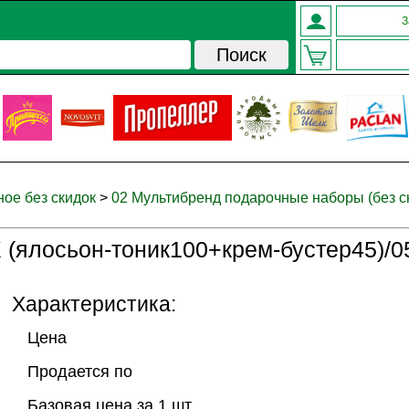
З
ное без скидок
>
02 Мультибренд подарочные наборы (без с
ялосьон-тоник100+крем-бустер45)/0
Характеристика:
Цена
Продается по
Базовая цена за 1 шт.