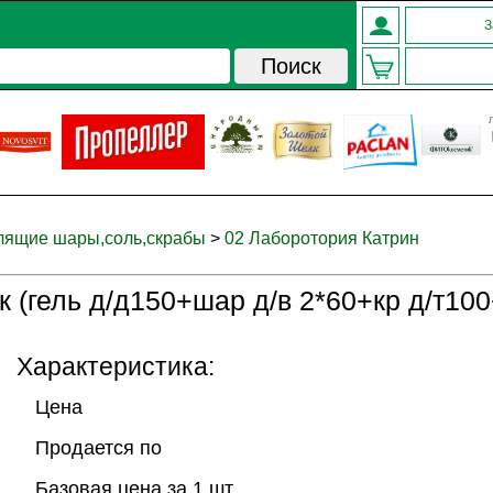
З
ящие шары,соль,скрабы
>
02 Лаборотория Катрин
(гель д/д150+шар д/в 2*60+кр д/т100
Характеристика:
Цена
Продается по
Базовая цена за 1 шт.