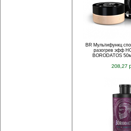
BR Мультифункц спо
разогрев эфф H
BORODATOS 50мл
208,27 
В корз