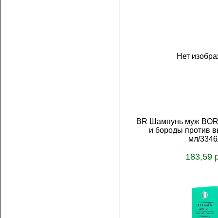
Нет изобр
BR Шампунь муж BOR
и бороды против 
мл/3346
183,59 
В корз