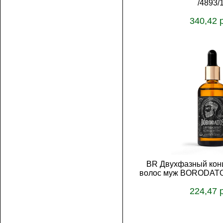
/4893/
340,42 
В корз
BR Двухфазный конц
волос муж BORODATO
224,47 
В корз