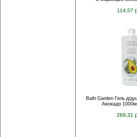
114,57 
В корз
Bath Garden Гель д/
Авокадо 1000м
269,31 
В корз