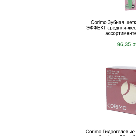
Corimo Зубная ще
ЭФФЕКТ средняя-жест
ассортименте
96,35 р
В корз
Corimo Гидрогелевые 