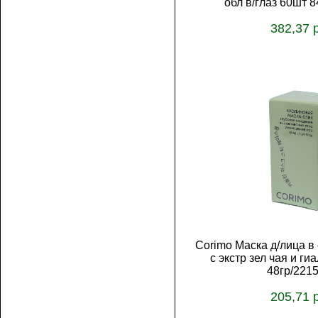
обл в/глаз 60шт 8
382,37 
В корз
Corimo Маска д/лица в
с экстр зел чая и ги
48гр/2215
205,71 
В корз