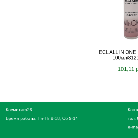
ECL ALL IN ONE 
100мл/812
101,11 
Косметика26
Конт
Время работы: Пн-Пт 9-18, Сб 9-14
тел. 
e-ma