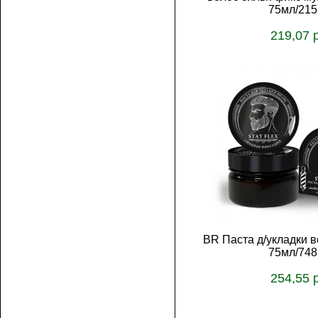
75мл/215
219,07 
В корз
BR Паста д/укладки 
75мл/748
254,55 
В корз