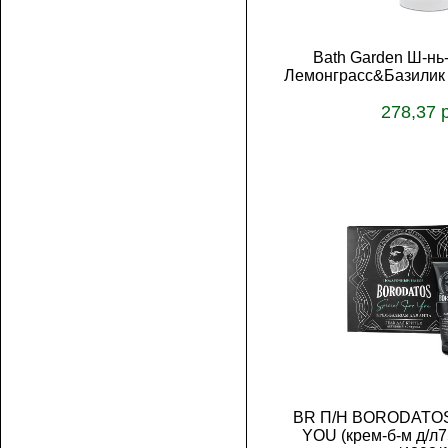
Bath Garden Ш-нь-
Лемонграсс&Базилик 
278,37 
В корз
BR П/Н BORODATOS
YOU (крем-б-м д/л7