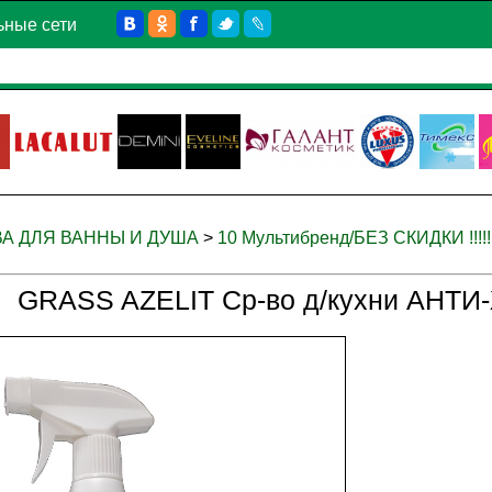
ьные сети
ВА ДЛЯ ВАННЫ И ДУША
>
10 Мультибренд/БЕЗ СКИДКИ !!!!
GRASS AZELIT Ср-во д/кухни АНТИ-Ж