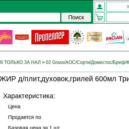
З
!!!/ ТОЛЬКО ЗА НАЛ
>
02 Grass/АОС/Сорти/Доместос/Бреф/Ф
ИР д/плит,духовок,грилей 600мл Три
Характеристика:
Цена
Продается по
Базовая цена за 1 шт.