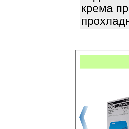
крема пр
прохладн
Купит