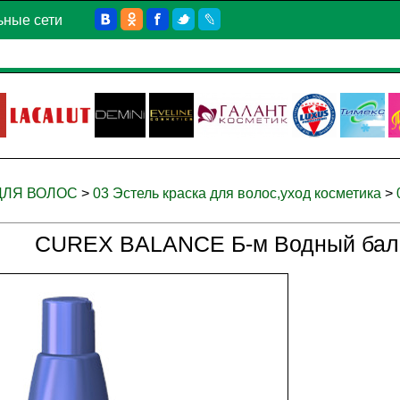
ьные сети
 ДЛЯ ВОЛОС
>
03 Эстель краска для волос,уход косметика
>
CUREX BALANCE Б-м Водный балан