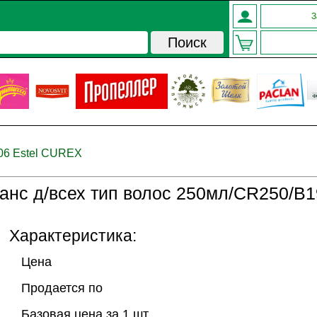
З
06 Estel CUREX
с д/всех тип волос 250мл/CR250/B1
Характеристика:
Цена
Продается по
Базовая цена за 1 шт.