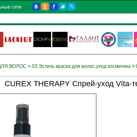
ьные сети
 ДЛЯ ВОЛОС
>
03 Эстель краска для волос,уход косметика
>
CUREX THERAPY Спрей-уход Vita-те