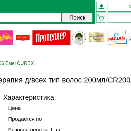
З
06 Estel CUREX
рапия д/всех тип волос 200мл/CR200
Характеристика:
Цена
Продается по
Базовая цена за 1 шт.