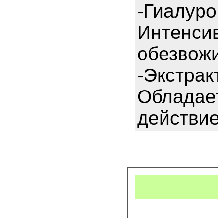
-Гиалуро
Интенсив
обезвожи
-Экстрак
Обладае
действие
Купит