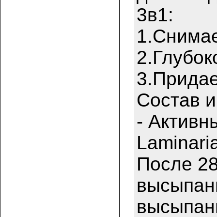
3в1:
1.Снимае
2.Глубок
3.Придае
Состав и
- Активн
Laminari
После 28
высыпани
высыпани