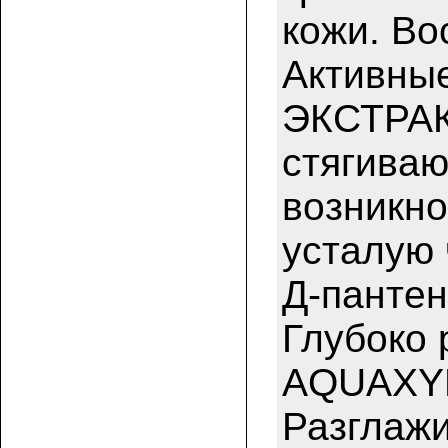
кожи. Во
Активны
ЭКСТРАК
стягиваю
возникн
усталую 
Д-пантен
Глубоко 
AQUAXYL™
Разглажи