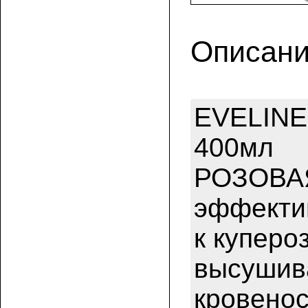
Описани
EVELIN
400мл
РОЗОВАЯ
эффектив
к куперо
высушива
кровенос