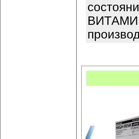
состояни
ВИТАМИН
произво
Купит