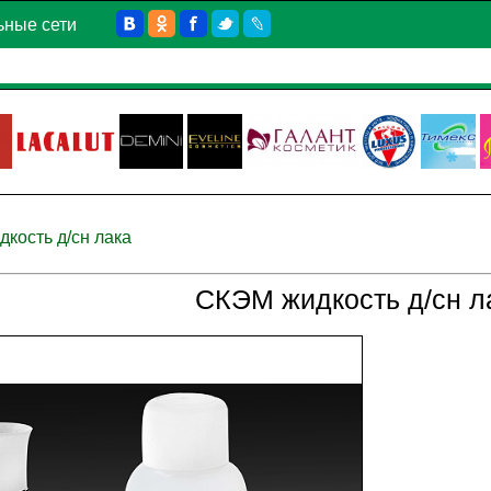
ьные сети
кость д/сн лака
СКЭМ жидкость д/сн ла