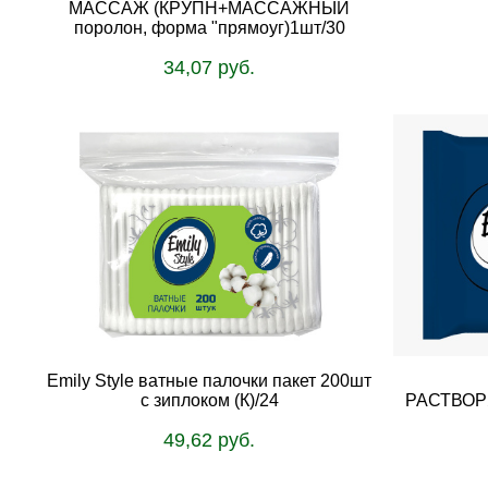
МАССАЖ (КРУПН+МАССАЖНЫЙ
поролон, форма "прямоуг)1шт/30
34,07 руб.
В корзину
Emily Style ватные палочки пакет 200шт
с зиплоком (К)/24
РАСТВОР
49,62 руб.
В корзину