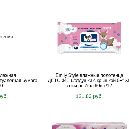
ажения
Влажная
Emily Style влажные полотенца
алетная бумага
ДЕТСКИЕ б/отдушки с крышкой 0+* X
20
соты роз/гол 60шт/12
руб.
121,83 руб.
ину
В корзину