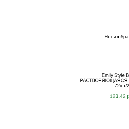
Нет изобр
Emily Style 
РАСТВОРЯЮЩАЯСЯ ту
72шт/
123,42 
В корз