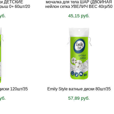
ки ДЕТСКИЕ
мочалка для тела ШАР (ДВОЙНАЯ
крыш 0+ 60шт/20
нейлон сетка УВЕЛИЧ ВЕС 40гр/50
уб.
45,15 руб.
ину
В корзину
диски 120шт/35
Emily Style ватные диски 80шт/35
уб.
57,89 руб.
ину
В корзину