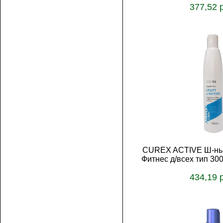
377,52 
В корз
CUREX ACTIVE Ш-нь 
Фитнес д/всех тип 3
434,19 
В корз