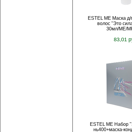
ESTEL ME Маска д/
волос "Это сил
30мл/ME/M
83,01 р
В корз
ESTEL ME Набор "Э
нь400+маска-кон