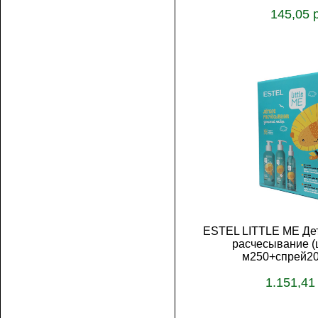
145,05 
В корз
ESTEL LITTLE ME Дет
расчесывание (
м250+спрей20
1.151,41
В корз