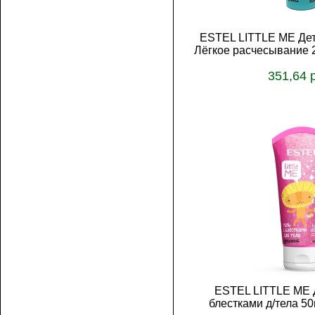
ESTEL LITTLE ME Дет
Лёгкое расчесывание 
351,64 
В корз
ESTEL LITTLE ME Д
блестками д/тела 5