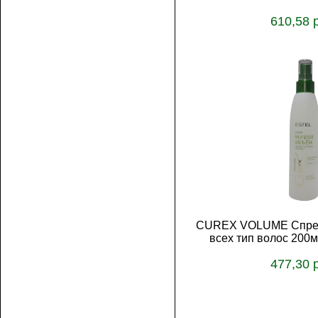
610,58 
В корз
CUREX VOLUME Спрей
всех тип волос 200
477,30 
В корз