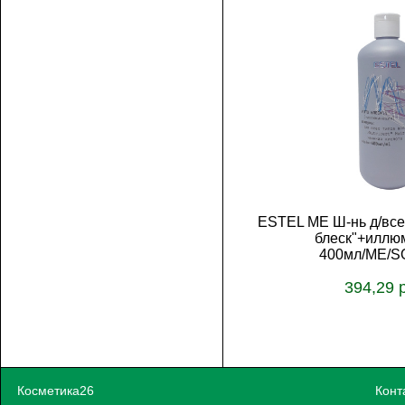
ESTEL ME Ш-нь д/все
блеск"+иллю
400мл/ME/S
394,29 
Косметика26
Конт