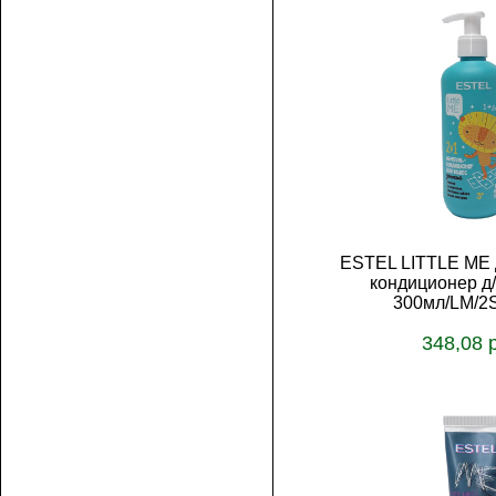
ESTEL LITTLE ME 
кондиционер д
300мл/LM/2
348,08 
В корз