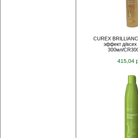
CUREX BRILLIANCE
эффект д/всех
300мл/CR300
415,04 
В корз