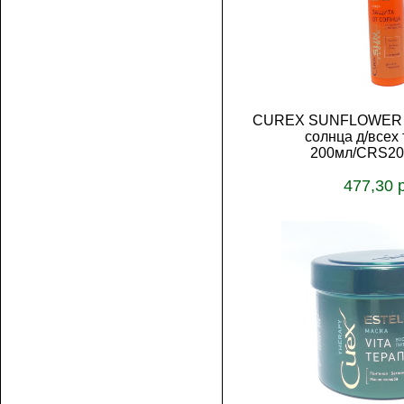
CUREX SUNFLOWER С
солнца д/всех 
200мл/CRS20
477,30 
В корз