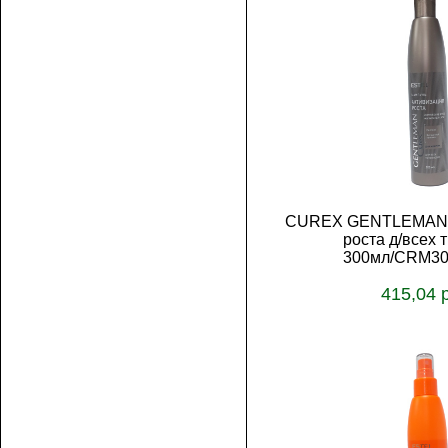
CUREX GENTLEMAN Ш
роста д/всех 
300мл/CRM30
415,04 
В корз