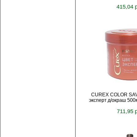
415,04 
В корз
CUREX COLOR SAVE
эксперт д/окраш 50
711,95 
В корз