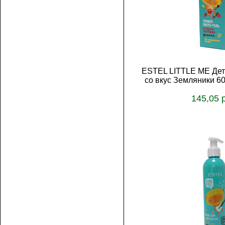
ESTEL LITTLE ME Детс
со вкус Земляники 6
145,05 
В корз