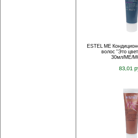
ESTEL ME Кондиционе
волос "Это цве
30мл/ME/M
83,01 р
В корз