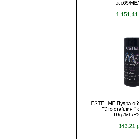
эсс65/ME
1.151,41
В корз
ESTEL ME Пудра-объ
"Это стайлинг" 
10гр/ME/P
343,21 
В корз